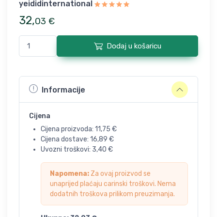
yeididinternational
32
,
03
€
Dodaj u košaricu
Informacije
Cijena
Cijena proizvoda:
11,75
€
Cijena dostave:
16,89
€
Uvozni troškovi:
3,40
€
Napomena:
Za ovaj proizvod se
unaprijed plaćaju carinski troškovi. Nema
dodatnih troškova prilikom preuzimanja.