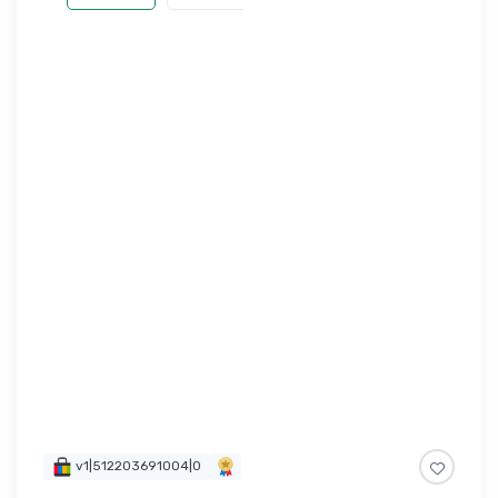
v1|512203691004|0