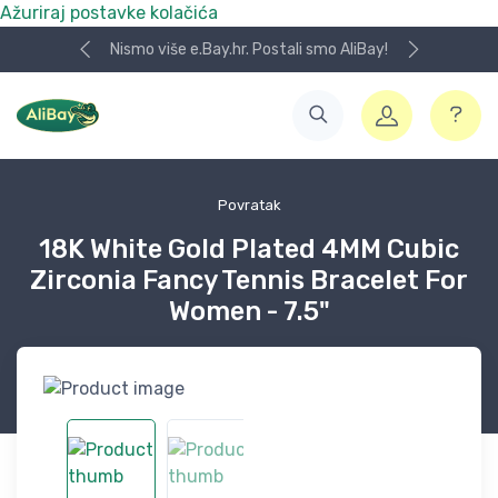
Ažuriraj postavke kolačića
Nismo više e.Bay.hr. Postali smo AliBay!
Povratak
18K White Gold Plated 4MM Cubic
Zirconia Fancy Tennis Bracelet For
Women - 7.5"