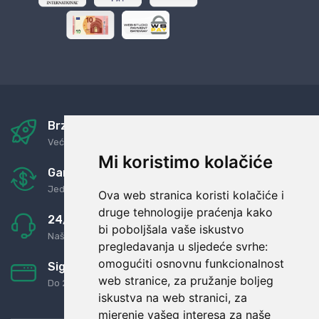
Brza i sigurna dostava
Već za nekoliko dana kod vas
Mi koristimo kolačiće
Garancija u povrat novaca
Jednostavno pravilo: Roba za novac
Ova web stranica koristi kolačiće i
druge tehnologije praćenja kako
24/7 odlična podrška
bi poboljšala vaše iskustvo
Naši agenti uvijek na raspolaganju
pregledavanja u sljedeće svrhe:
omogućiti osnovnu funkcionalnost
Sigurno obročno plaćanje
web stranice
,
za pružanje boljeg
Do 24 rata bez kamata
iskustva na web stranici
,
za
mjerenje vašeg interesa za naše