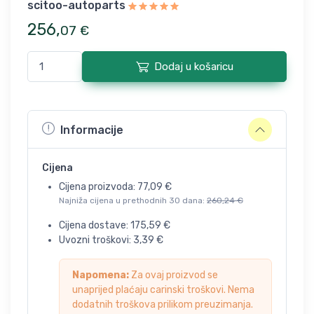
scitoo-autoparts
256
,
07
€
Dodaj u košaricu
Informacije
Cijena
Cijena proizvoda:
77,09
€
Najniža cijena u prethodnih 30 dana:
260,24
€
Cijena dostave:
175,59
€
Uvozni troškovi:
3,39
€
Napomena:
Za ovaj proizvod se
unaprijed plaćaju carinski troškovi. Nema
dodatnih troškova prilikom preuzimanja.