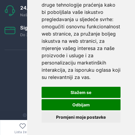
druge tehnologije praćenja kako
24/7 odlična podrška
bi poboljšala vaše iskustvo
Naši agenti uvijek na raspolaganju
pregledavanja u sljedeće svrhe:
omogućiti osnovnu funkcionalnost
Sigurno obročno plaćanje
web stranice
,
za pružanje boljeg
Do 24 rata bez kamata
iskustva na web stranici
,
za
mjerenje vašeg interesa za naše
proizvode i usluge i za
personalizaciju marketinških
interakcija
,
za isporuku oglasa koji
su relevantniji za vas
.
Slažem se
Odbijam
© Sva prava zadržana.
Dopi grupa d.o.o.
Promjeni moje postavke
Lista želja
Izbornik
0,00
€