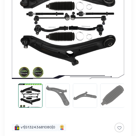
v1|513243681080|0