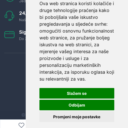
Jednostavno pravilo: Roba za novac
Ova web stranica koristi kolačiće i
druge tehnologije praćenja kako
24/7 odlična podrška
bi poboljšala vaše iskustvo
Naši agenti uvijek na raspolaganju
pregledavanja u sljedeće svrhe:
omogućiti osnovnu funkcionalnost
Sigurno obročno plaćanje
web stranice
,
za pružanje boljeg
Do 24 rata bez kamata
iskustva na web stranici
,
za
mjerenje vašeg interesa za naše
proizvode i usluge i za
personalizaciju marketinških
interakcija
,
za isporuku oglasa koji
su relevantniji za vas
.
Slažem se
Odbijam
© Sva prava zadržana.
Dopi grupa d.o.o.
Promjeni moje postavke