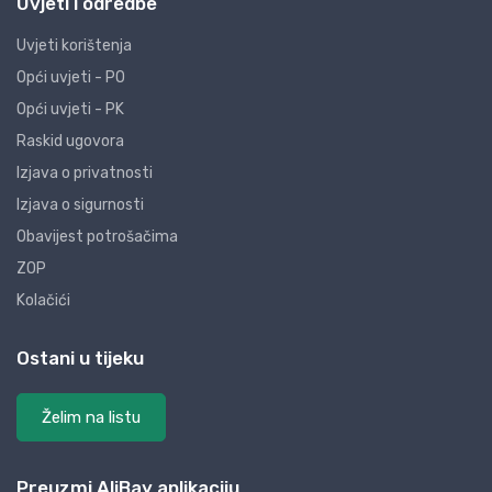
Uvjeti i odredbe
Uvjeti korištenja
Opći uvjeti - PO
Opći uvjeti - PK
Raskid ugovora
Izjava o privatnosti
Izjava o sigurnosti
Obavijest potrošačima
ZOP
Kolačići
Ostani u tijeku
Želim na listu
Preuzmi AliBay aplikaciju