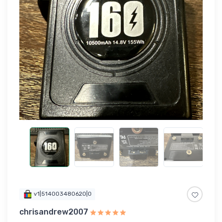
v1|514003480620|0
chrisandrew2007