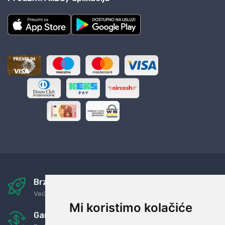
Brza i sigurna dostava
Već za nekoliko dana kod vas
Mi koristimo kolačiće
Garancija u povrat novaca