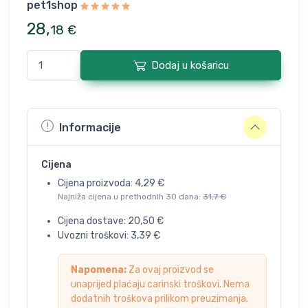
pet1shop
28
,
18
€
Dodaj u košaricu
Informacije
Cijena
Cijena proizvoda:
4,29
€
Najniža cijena u prethodnih 30 dana:
31,7
€
Cijena dostave:
20,50
€
Uvozni troškovi:
3,39
€
Napomena:
Za ovaj proizvod se
unaprijed plaćaju carinski troškovi. Nema
dodatnih troškova prilikom preuzimanja.