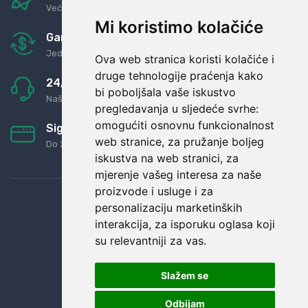
Već za nekoliko dana kod vas
Mi koristimo kolačiće
Garancija u povrat novaca
Jednostavno pravilo: Roba za novac
Ova web stranica koristi kolačiće i
druge tehnologije praćenja kako
24/7 odlična podrška
bi poboljšala vaše iskustvo
Naši agenti uvijek na raspolaganju
pregledavanja u sljedeće svrhe:
omogućiti osnovnu funkcionalnost
Sigurno obročno plaćanje
web stranice
,
za pružanje boljeg
Do 24 rata bez kamata
iskustva na web stranici
,
za
mjerenje vašeg interesa za naše
proizvode i usluge i za
personalizaciju marketinških
interakcija
,
za isporuku oglasa koji
su relevantniji za vas
.
Slažem se
Odbijam