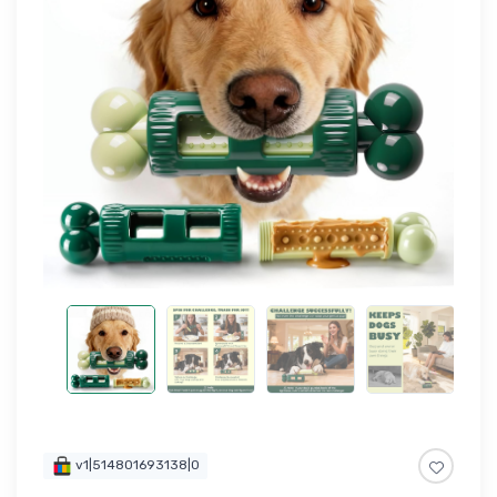
v1|514801693138|0