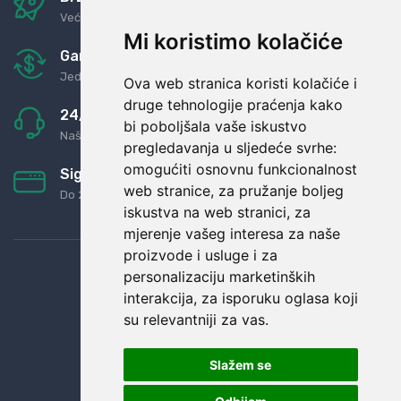
Već za nekoliko dana kod vas
Mi koristimo kolačiće
Garancija u povrat novaca
Jednostavno pravilo: Roba za novac
Ova web stranica koristi kolačiće i
druge tehnologije praćenja kako
24/7 odlična podrška
bi poboljšala vaše iskustvo
Naši agenti uvijek na raspolaganju
pregledavanja u sljedeće svrhe:
omogućiti osnovnu funkcionalnost
Sigurno obročno plaćanje
web stranice
,
za pružanje boljeg
Do 24 rata bez kamata
iskustva na web stranici
,
za
mjerenje vašeg interesa za naše
proizvode i usluge i za
personalizaciju marketinških
interakcija
,
za isporuku oglasa koji
su relevantniji za vas
.
Slažem se