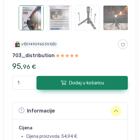
v1|514929653512|0
703_distribution
95
,
96
€
Dodaj u košaricu
Informacije
Cijena
Cijena proizvoda:
54,94
€