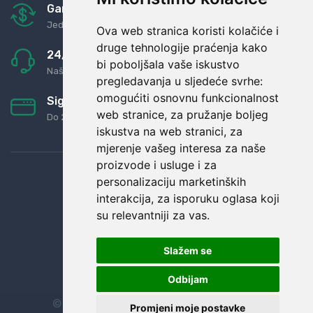
Garancija u povrat novaca
Jednostavno pravilo: Roba za novac
Ova web stranica koristi kolačiće i
druge tehnologije praćenja kako
24/7 odlična podrška
bi poboljšala vaše iskustvo
Naši agenti uvijek na raspolaganju
pregledavanja u sljedeće svrhe:
omogućiti osnovnu funkcionalnost
Sigurno obročno plaćanje
web stranice
,
za pružanje boljeg
Do 24 rata bez kamata
iskustva na web stranici
,
za
mjerenje vašeg interesa za naše
proizvode i usluge i za
personalizaciju marketinških
interakcija
,
za isporuku oglasa koji
su relevantniji za vas
.
Slažem se
Odbijam
© Sva prava zadržana.
Dopi grupa d.o.o.
Promjeni moje postavke