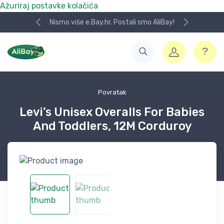
Ažuriraj postavke kolačića
Nismo više e.Bay.hr. Postali smo AliBay!
Povratak
Levi’s Unisex Overalls For Babies
And Toddlers, 12M Corduroy