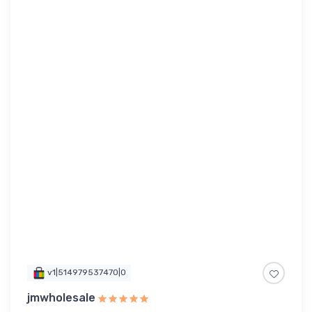
v1|514979537470|0
jmwholesale