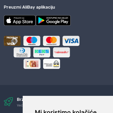
Preuzmi AliBay aplikaciju
Brza i sigurna dostava
Već za nekoliko dana kod vas
Mi koristimo kolačiće