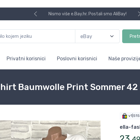
Nismo više e.Bay.hr. Postali smo AliBay!
Pret
Privatni korisnici
Poslovni korisnici
Naše provizij
Shirt Baumwolle Print Sommer 42
v1|51
ella-fas
23
,
4