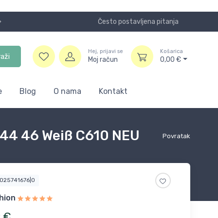
Često postavljena pitanja
Koristite
Hej, prijavi se
Košarica
raži
Moj račun
0,00
€
e
Blog
O nama
Kontakt
 44 46 Weiß C610 NEU
Povratak
5025741676|0
hion
9
€