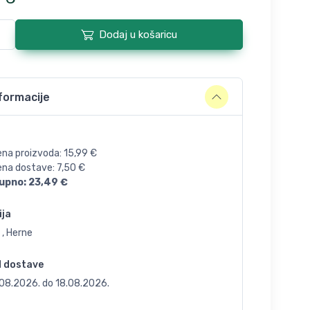
Dodaj u košaricu
formacije
ena proizvoda:
15,99
€
jena dostave:
7,50
€
upno:
23,49
€
ija
 , Herne
d dostave
.08.2026.
do
18.08.2026.