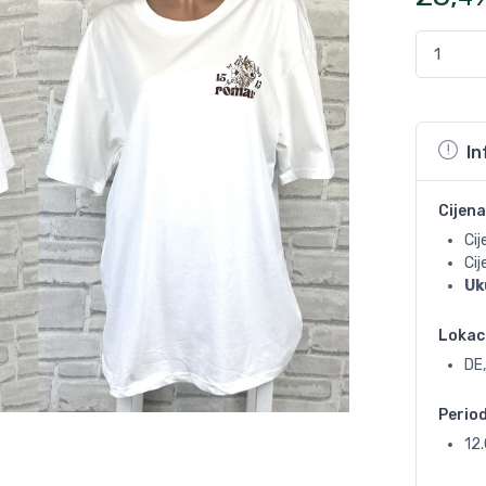
In
Cijena
Cij
Ci
Uk
Lokac
DE,
Perio
12