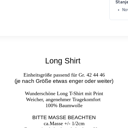
Stanj
No