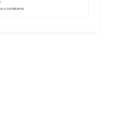
e
vo s oznakama