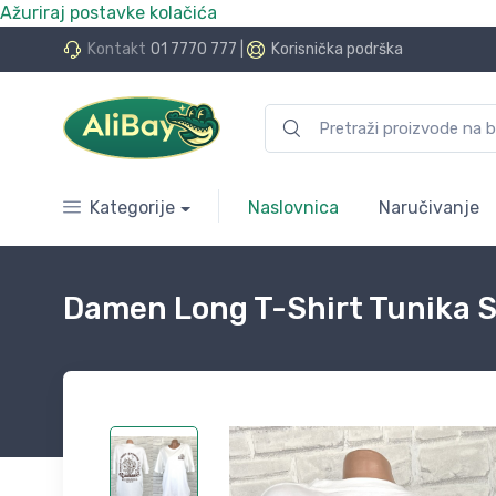
Ažuriraj postavke kolačića
do 24 rate bez kamata
Kontakt
01 7770 777
|
Korisnička podrška
Kategorije
Naslovnica
Naručivanje
Damen Long T-Shirt Tunika 