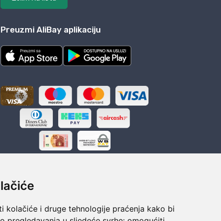
Preuzmi AliBay aplikaciju
lačiće
i kolačiće i druge tehnologije praćenja kako bi
ka
Sigurno obročno plaćanje
vo pregledavanja u sljedeće svrhe:
omogućiti