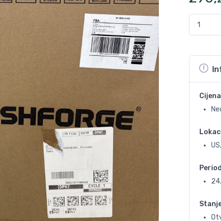
In
Cijena
Ne
Lokac
US,
Perio
24
Stanj
Otv