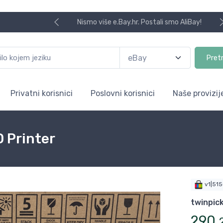
Nismo više e.Bay.hr. Postali smo AliBay!
Pret
Privatni korisnici
Poslovni korisnici
Naše provizij
 Printer
v1|51
twinpic
290
,