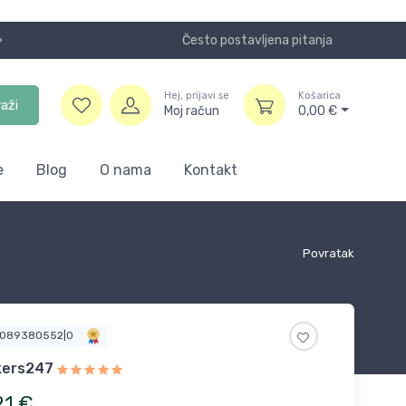
Često postavljena pitanja
Koristite
Hej, prijavi se
Košarica
raži
Moj račun
0,00
€
e
Blog
O nama
Kontakt
Povratak
5089380552|0
kers247
21
€