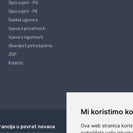
Opći uvjeti - PO
Opći uvjeti - PK
Raskid ugovora
Izjava o privatnosti
Izjava o sigurnosti
Obavijest potrošačima
ZOP
Kolačići
Mi koristimo ko
Ova web stranica korist
rancija u povrat novaca
24/7 odlična podrš
poboljšala vaše iskust