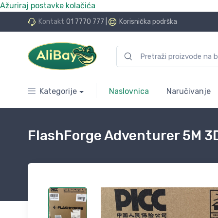
Ažuriraj postavke kolačića
do 24 rate bez kamata
Kontakt
01 7770 777
|
Korisnička podrška
Kategorije
Naslovnica
Naručivanje
FlashForge Adventurer 5M 3D