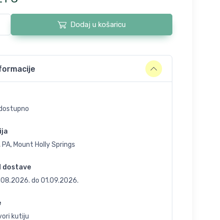
Dodaj u košaricu
formacije
dostupno
ija
 PA, Mount Holly Springs
d dostave
.08.2026.
do
01.09.2026.
e
ori kutiju