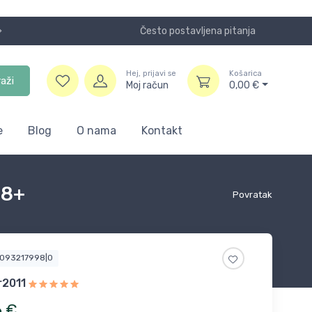
Često postavljena pitanja
Koristite
Hej, prijavi se
Košarica
raži
Moj račun
0,00
€
e
Blog
O nama
Kontakt
 8+
Povratak
5093217998|0
r2011
6
€