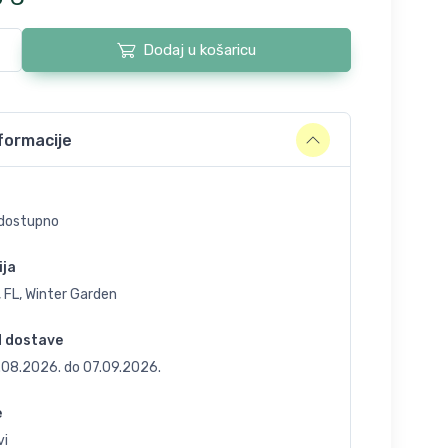
Dodaj u košaricu
formacije
dostupno
ija
 FL, Winter Garden
d dostave
.08.2026.
do
07.09.2026.
e
vi