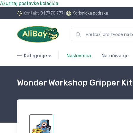
Ažuriraj postavke kolačića
do 24 rate bez kamata
Kontakt
01 7770 777
|
Korisnička podrška
Kategorije
Naslovnica
Naručivanje
Wonder Workshop Gripper Kit 