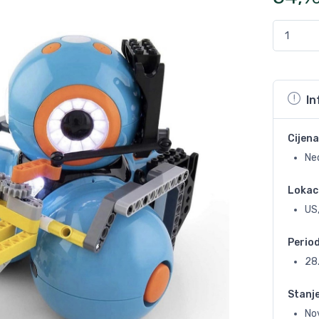
In
Cijena
Ne
Lokac
US,
Perio
28
Stanj
No