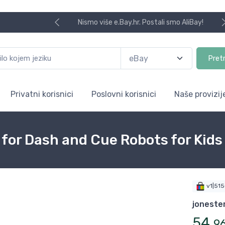
Nismo više e.Bay.hr. Postali smo AliBay!
Pret
Privatni korisnici
Poslovni korisnici
Naše provizij
for Dash and Cue Robots for Kids
v1|51
joneste
54
,
9