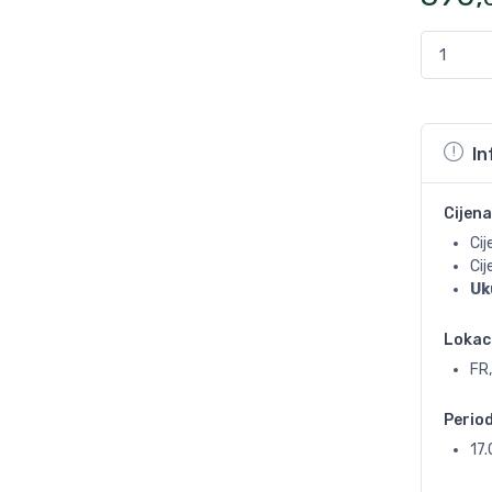
In
Cijena
Cij
Ci
Uk
Lokac
FR,
Perio
17