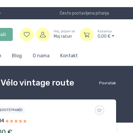
Često postavljena pitanja
Koristite
Hej, prijavi se
Košarica
raži
Moj račun
0,00
€
e
Blog
O nama
Kontakt
 Vélo vintage route
Povratak
5200737968|0
14
00
€