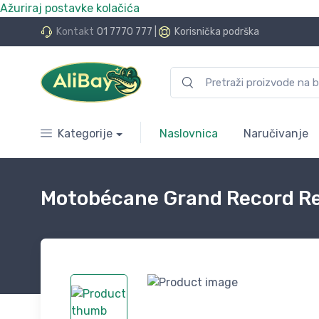
Ažuriraj postavke kolačića
do 24 rate bez kamata
Kontakt
01 7770 777
|
Korisnička podrška
Kategorije
Naslovnica
Naručivanje
Motobécane Grand Record Reyn