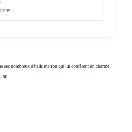
e
bljeno