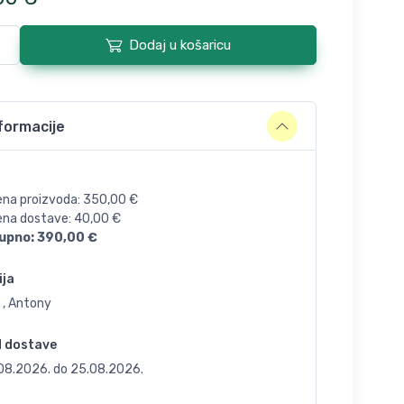
Dodaj u košaricu
formacije
ena proizvoda:
350,00
€
jena dostave:
40,00
€
upno:
390,00
€
ija
 , Antony
d dostave
.08.2026.
do
25.08.2026.