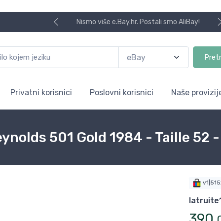
Nismo više e.Bay.hr. Postali smo AliBay!
Pret
Privatni korisnici
Poslovni korisnici
Naše provizij
olds 501 Gold 1984 - Taille 52 -
v1|51
latruite
390
,