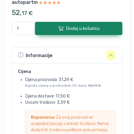
autopartm
52
,
17
€
Dodaj u košaricu
Informacije
Cijena
Cijena proizvoda:
31,29
€
Najniža cijena u prethodnih 30 dana:
82,91
€
Cijena dostave:
17,50
€
Uvozni troškovi:
3,39
€
Napomena:
Za ovaj proizvod se
unaprijed plaćaju carinski troškovi. Nema
dodatnih troškova prilikom preuzimanja.