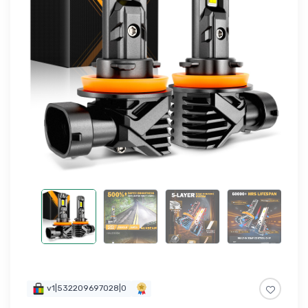
v1|532209697028|0