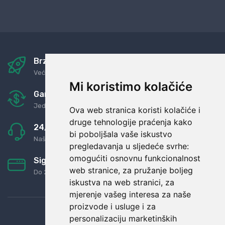
Brza i sigurna dostava
Već za nekoliko dana kod vas
Mi koristimo kolačiće
Garancija u povrat novaca
Jednostavno pravilo: Roba za novac
Ova web stranica koristi kolačiće i
druge tehnologije praćenja kako
24/7 odlična podrška
bi poboljšala vaše iskustvo
Naši agenti uvijek na raspolaganju
pregledavanja u sljedeće svrhe:
omogućiti osnovnu funkcionalnost
Sigurno obročno plaćanje
web stranice
,
za pružanje boljeg
Do 24 rata bez kamata
iskustva na web stranici
,
za
mjerenje vašeg interesa za naše
proizvode i usluge i za
personalizaciju marketinških