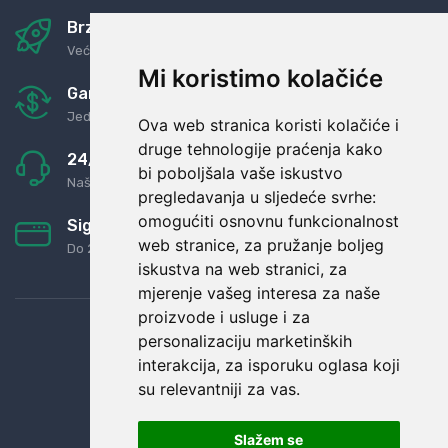
Brza i sigurna dostava
Već za nekoliko dana kod vas
Mi koristimo kolačiće
Garancija u povrat novaca
Jednostavno pravilo: Roba za novac
Ova web stranica koristi kolačiće i
druge tehnologije praćenja kako
24/7 odlična podrška
bi poboljšala vaše iskustvo
Naši agenti uvijek na raspolaganju
pregledavanja u sljedeće svrhe:
omogućiti osnovnu funkcionalnost
Sigurno obročno plaćanje
web stranice
,
za pružanje boljeg
Do 24 rata bez kamata
iskustva na web stranici
,
za
mjerenje vašeg interesa za naše
proizvode i usluge i za
personalizaciju marketinških
interakcija
,
za isporuku oglasa koji
su relevantniji za vas
.
Slažem se