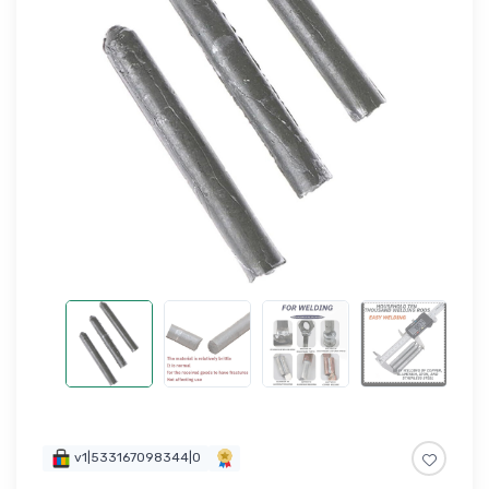
v1|533167098344|0