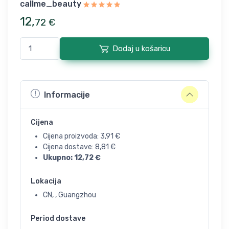
callme_beauty
12
,
72
€
Dodaj u košaricu
Informacije
Cijena
Cijena proizvoda:
3,91
€
Cijena dostave:
8,81
€
Ukupno:
12,72
€
Lokacija
CN, , Guangzhou
Period dostave