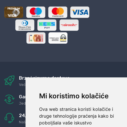
Brza i sigurna dostava
Već za nekoliko dana kod vas
Mi koristimo kolačiće
Garancija u povrat novaca
Jednostavno pravilo: Roba za novac
Ova web stranica koristi kolačiće i
24/7 odlična podrška
druge tehnologije praćenja kako bi
poboljšala vaše iskustvo
Naši agenti uvijek na raspolaganju