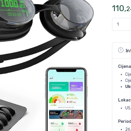
110
,
2
In
Cijena
Cij
Ci
Uk
Lokac
US,
Perio
26