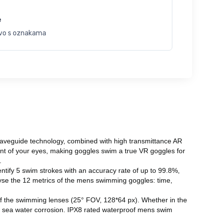
e
vo s oznakama