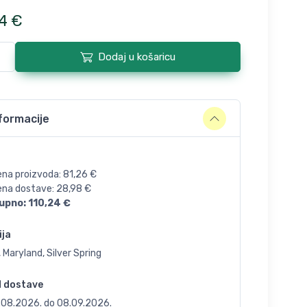
4
€
Dodaj u košaricu
formacije
ena proizvoda:
81,26
€
jena dostave:
28,98
€
upno:
110,24
€
ija
 Maryland, Silver Spring
d dostave
.08.2026.
do
08.09.2026.