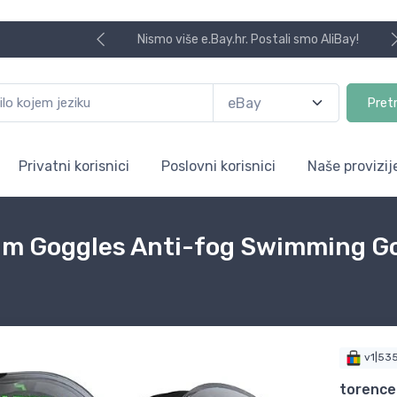
Nismo više e.Bay.hr. Postali smo AliBay!
Pret
Privatni korisnici
Poslovni korisnici
Naše provizij
im Goggles Anti-fog Swimming G
v1|53
torence