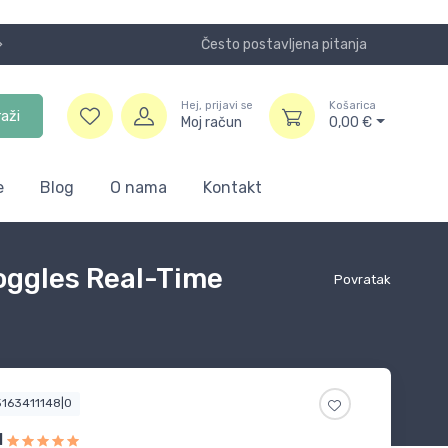
Često postavljena pitanja
Koristite
Hej, prijavi se
Košarica
raži
Moj račun
0,00
€
e
Blog
O nama
Kontakt
oggles Real-Time
Povratak
5163411148|0
l