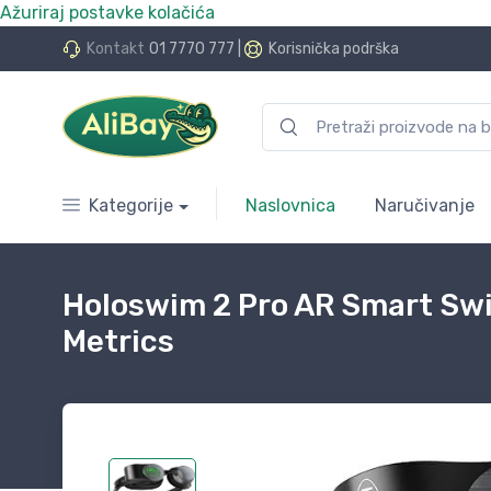
Ažuriraj postavke kolačića
do 24 rate bez kamata
Kontakt
01 7770 777
|
Korisnička podrška
Kategorije
Naslovnica
Naručivanje
Holoswim 2 Pro AR Smart Sw
Metrics