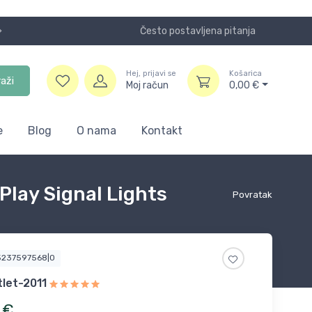
Često postavljena pitanja
Koristite
Hej, prijavi se
Košarica
raži
Moj račun
0,00
€
e
Blog
O nama
Kontakt
Play Signal Lights
Povratak
5237597568|0
let-2011
€