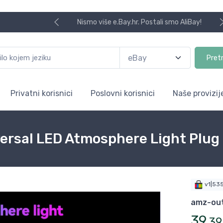
Nismo više e.Bay.hr. Postali smo AliBay!
Pret
Privatni korisnici
Poslovni korisnici
Naše provizij
ersal LED Atmosphere Light Plug 
v1|53
amz-out
39
,
39