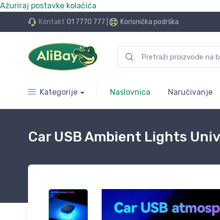
Ažuriraj postavke kolačića
do 24 rate bez kamata
Kontakt
01 7770 777
|
Korisnička podrška
Kategorije
Naslovnica
Naručivanje
Car USB Ambient Lights Univ