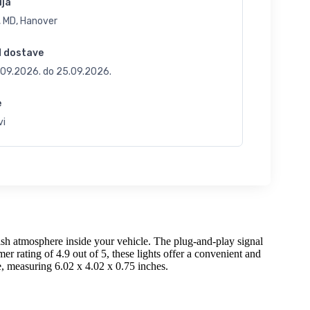
ija
, MD, Hanover
d dostave
.09.2026.
do
25.09.2026.
e
vi