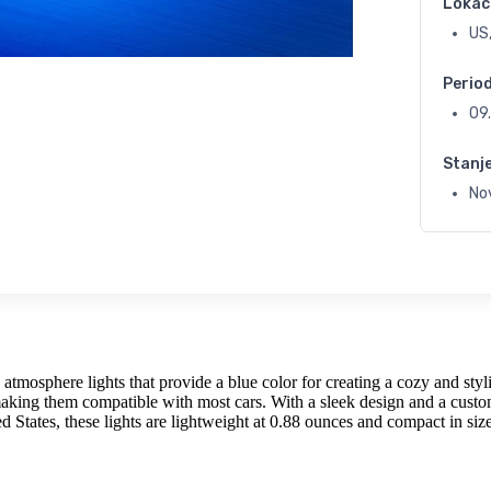
Lokac
US
Perio
09
Stanj
No