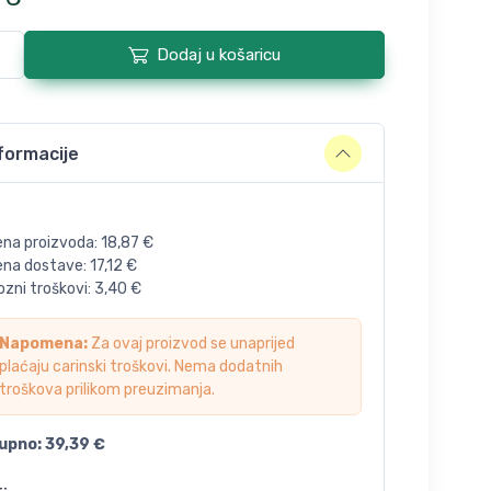
Dodaj u košaricu
formacije
ena proizvoda:
18,87
€
jena dostave:
17,12
€
zni troškovi:
3,40
€
Napomena:
Za ovaj proizvod se unaprijed
plaćaju carinski troškovi. Nema dodatnih
troškova prilikom preuzimanja.
upno:
39,39
€