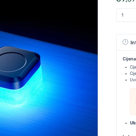
In
Cijena
Cij
Ci
Uvo
Uk