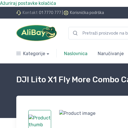
Ažuriraj postavke kolačića
do 24 rate bez kamata
Kontakt
01 7770 777
|
Korisnička podrška
Kategorije
Naslovnica
Naručivanje
DJI Lito X1 Fly More Combo C