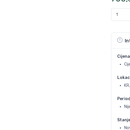
In
Cijena
Cij
Lokac
KR,
Perio
Ni
Stanj
No