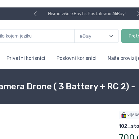
Nismo više e.Bay.hr. Postali smo AliBay!
Pret
Privatni korisnici
Poslovni korisnici
Naše provizij
amera Drone ( 3 Battery + RC 2) -
v1|53
102_sto
700
,