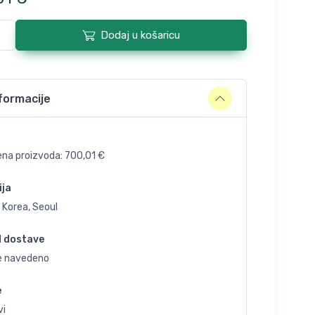
Dodaj u košaricu
formacije
ena proizvoda:
700,01
€
ija
 Korea, Seoul
d dostave
je navedeno
e
vi