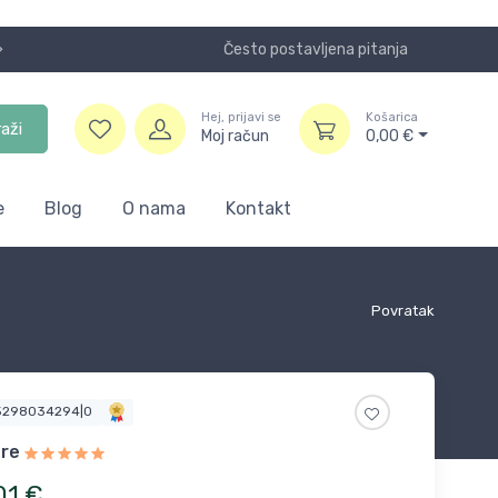
Često postavljena pitanja
Koristite
Hej, prijavi se
Košarica
raži
Moj račun
0,00
€
e
Blog
O nama
Kontakt
Povratak
5298034294|0
re
01
€