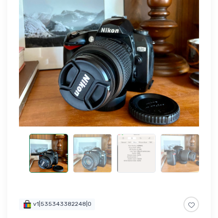
v1|535343382248|0