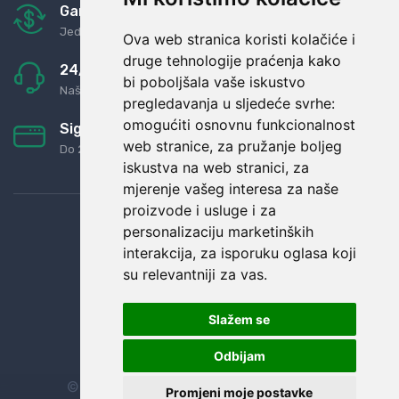
Garancija u povrat novaca
Jednostavno pravilo: Roba za novac
Ova web stranica koristi kolačiće i
druge tehnologije praćenja kako
24/7 odlična podrška
bi poboljšala vaše iskustvo
Naši agenti uvijek na raspolaganju
pregledavanja u sljedeće svrhe:
omogućiti osnovnu funkcionalnost
Sigurno obročno plaćanje
web stranice
,
za pružanje boljeg
Do 24 rata bez kamata
iskustva na web stranici
,
za
mjerenje vašeg interesa za naše
proizvode i usluge i za
personalizaciju marketinških
interakcija
,
za isporuku oglasa koji
su relevantniji za vas
.
Slažem se
Odbijam
© Sva prava zadržana.
Dopi grupa d.o.o.
Promjeni moje postavke