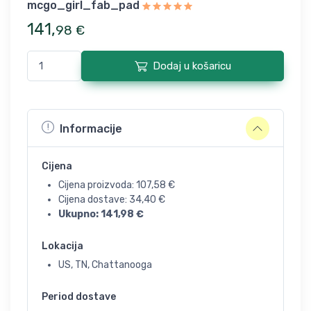
mcgo_girl_fab_pad
141
,
98
€
Dodaj u košaricu
Informacije
Cijena
Cijena proizvoda:
107,58
€
Cijena dostave:
34,40
€
Ukupno:
141,98
€
Lokacija
US, TN, Chattanooga
Period dostave