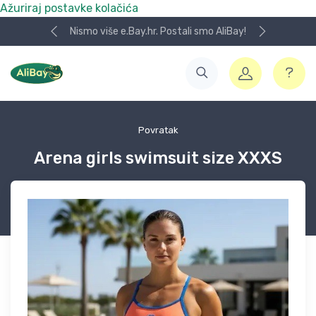
Ažuriraj postavke kolačića
Nismo više e.Bay.hr. Postali smo AliBay!
Povratak
Arena girls swimsuit size XXXS