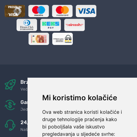
Brza i sigurna dostava
Već za nekoliko dana kod vas
Mi koristimo kolačiće
Garancija u povrat novaca
Jednostavno pravilo: Roba za novac
Ova web stranica koristi kolačiće i
druge tehnologije praćenja kako
24/7 odlična podrška
bi poboljšala vaše iskustvo
Naši agenti uvijek na raspolaganju
pregledavanja u sljedeće svrhe: