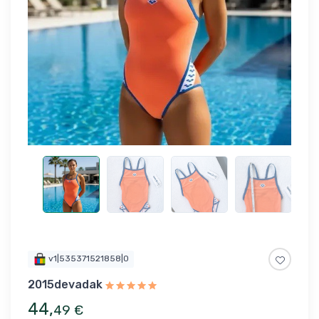
v1|535371521858|0
2015devadak
44
,
49
€