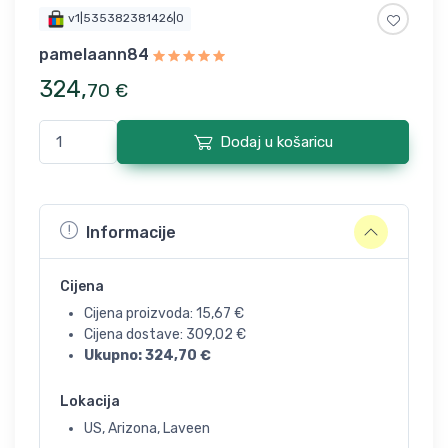
v1|535382381426|0
pamelaann84
324
,
70
€
Dodaj u košaricu
Informacije
Cijena
Cijena proizvoda:
15,67
€
Cijena dostave:
309,02
€
Ukupno:
324,70
€
Lokacija
US, Arizona, Laveen