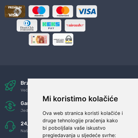
Brza i sigurna dostava
Već za nekoliko dana kod vas
Mi koristimo kolačiće
Garancija u povrat novaca
Jednostavno pravilo: Roba za novac
Ova web stranica koristi kolačiće i
druge tehnologije praćenja kako
24/7 odlična podrška
bi poboljšala vaše iskustvo
Naši agenti uvijek na raspolaganju
pregledavanja u sljedeće svrhe: