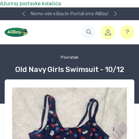
Ažuriraj postavke kolačića
Nismo više e.Bay.hr. Postali smo AliBay!
Povratak
Old Navy Girls Swimsuit - 10/12