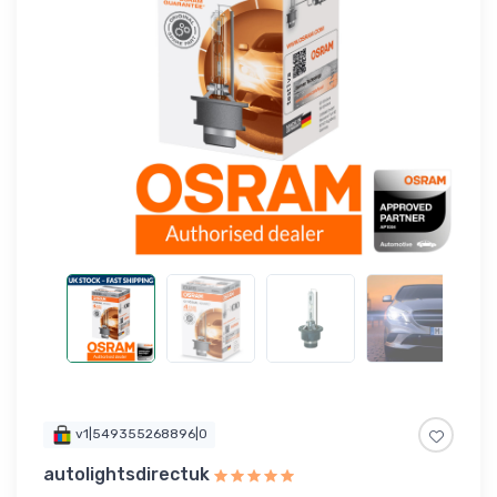
v1|549355268896|0
autolightsdirectuk