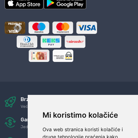
Brza i sigurna dostava
Već za nekoliko dana kod vas
Mi koristimo kolačiće
Garancija u povrat novaca
Jednostavno pravilo: Roba za novac
Ova web stranica koristi kolačiće i
druge tehnologije praćenja kako