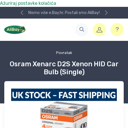
Ažuriraj postavke kolačića
Nismo više e.Bay.hr. Postali smo AliBay!
Povratak
Osram Xenarc D2S Xenon HID Car
Bulb (Single)