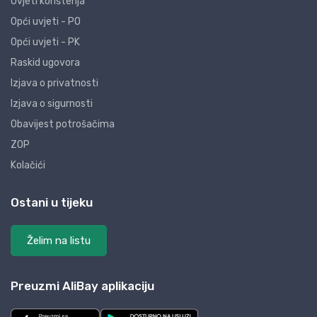
Uvjeti korištenja
Opći uvjeti - PO
Opći uvjeti - PK
Raskid ugovora
Izjava o privatnosti
Izjava o sigurnosti
Obavijest potrošačima
ZOP
Kolačići
Ostani u tijeku
Želim na listu
Preuzmi AliBay aplikaciju