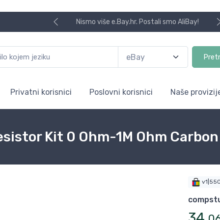
Nismo više e.Bay.hr. Postali smo AliBay!
Pret
Privatni korisnici
Poslovni korisnici
Naše provizij
sistor Kit 0 Ohm-1M Ohm Carbon F
v1|55
compst
34
,
0