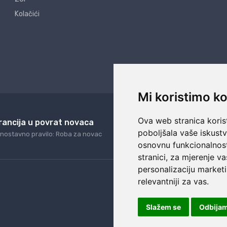
Kolačići
Mi koristimo ko
Ova web stranica korist
rancija u povrat novaca
24/7 odlična podrš
poboljšala vaše iskust
nostavno pravilo: Roba za novac
Naši agenti uvijek na ras
osnovnu funkcionalnos
stranici
,
za mjerenje va
personalizaciju marketi
relevantniji za vas
.
Slažem se
Odbija