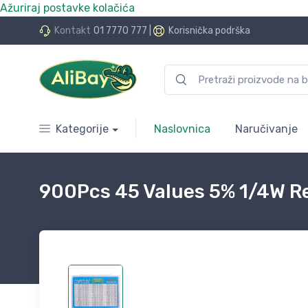
Ažuriraj postavke kolačića
do 24 rate bez kamata
Kontakt
01 7770 777
|
Korisnička podrška
Kategorije
Naslovnica
Naručivanje
900Pcs 45 Values 5% 1/4W Re