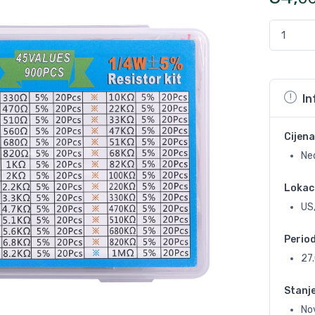
In
Cijena
Ne
Lokac
US,
Perio
27
Stanj
No