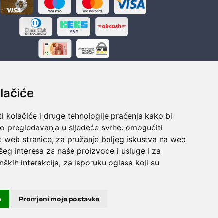
lačiće
i kolačiće i druge tehnologije praćenja kako bi
ka
Sigurno obročno plaćanje
vo pregledavanja u sljedeće svrhe:
omogućiti
polaganju
Do 24 rata bez kamata
t web stranice
,
za pružanje boljeg iskustva na web
šeg interesa za naše proizvode i usluge i za
nških interakcija
,
za isporuku oglasa koji su
m
Promjeni moje postavke