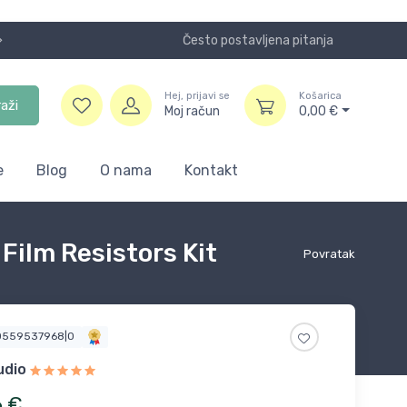
Često postavljena pitanja
Koristite
Hej, prijavi se
Košarica
raži
Moj račun
0,00
€
e
Blog
O nama
Kontakt
ilm Resistors Kit
Povratak
0559537968|0
udio
6
€