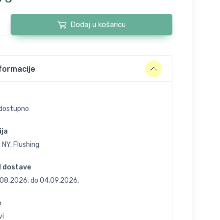
Dodaj u košaricu
formacije
dostupno
ija
 NY, Flushing
d dostave
.08.2026.
do
04.09.2026.
e
vi