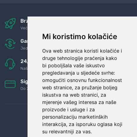
Brza i sigurna dostava
Već za nekoliko dana kod vas
Mi koristimo kolačiće
Garancija u povrat novaca
Jednostavno pravilo: Roba za novac
Ova web stranica koristi kolačiće i
druge tehnologije praćenja kako
24/7 odlična podrška
bi poboljšala vaše iskustvo
Naši agenti uvijek na raspolaganju
pregledavanja u sljedeće svrhe:
omogućiti osnovnu funkcionalnost
Sigurno obročno plaćanje
web stranice
,
za pružanje boljeg
Do 24 rata bez kamata
iskustva na web stranici
,
za
mjerenje vašeg interesa za naše
proizvode i usluge i za
personalizaciju marketinških
interakcija
,
za isporuku oglasa koji
su relevantniji za vas
.