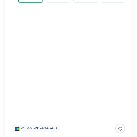
v1|552520740434|0