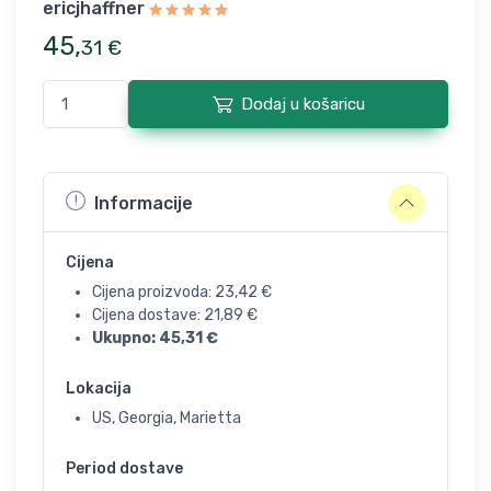
ericjhaffner
45
,
31
€
Dodaj u košaricu
Informacije
Cijena
Cijena proizvoda:
23,42
€
Cijena dostave:
21,89
€
Ukupno:
45,31
€
Lokacija
US, Georgia, Marietta
Period dostave