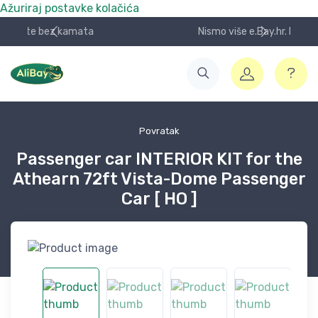
Ažuriraj postavke kolačića
Nismo više e.Bay.hr. Postali smo AliBay!
Povratak
Passenger car INTERIOR KIT for the
Athearn 72ft Vista-Dome Passenger
Car [ HO ]