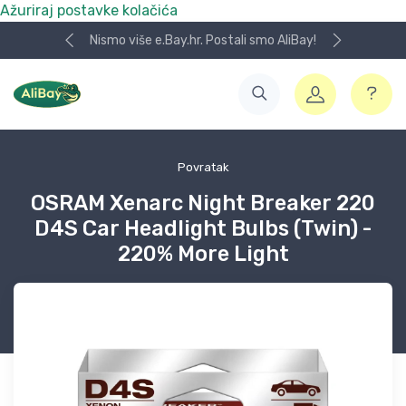
Ažuriraj postavke kolačića
Nismo više e.Bay.hr. Postali smo AliBay!
Povratak
OSRAM Xenarc Night Breaker 220
D4S Car Headlight Bulbs (Twin) -
220% More Light