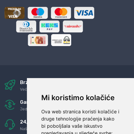
Brza i sigurna dostava
Već za nekoliko dana kod vas
Mi koristimo kolačiće
Garancija u povrat novaca
Jednostavno pravilo: Roba za novac
Ova web stranica koristi kolačiće i
druge tehnologije praćenja kako
24/7 odlična podrška
bi poboljšala vaše iskustvo
Naši agenti uvijek na raspolaganju
pregledavanja u sljedeće svrhe: