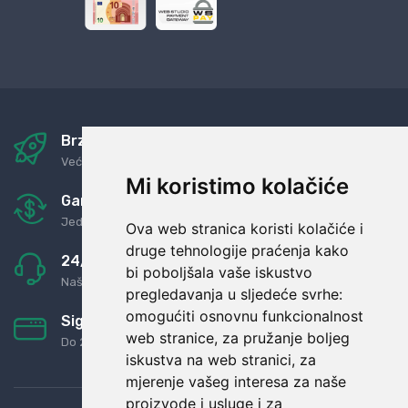
Brza i sigurna dostava
Već za nekoliko dana kod vas
Mi koristimo kolačiće
Garancija u povrat novaca
Jednostavno pravilo: Roba za novac
Ova web stranica koristi kolačiće i
druge tehnologije praćenja kako
24/7 odlična podrška
bi poboljšala vaše iskustvo
Naši agenti uvijek na raspolaganju
pregledavanja u sljedeće svrhe:
omogućiti osnovnu funkcionalnost
Sigurno obročno plaćanje
web stranice
,
za pružanje boljeg
Do 24 rata bez kamata
iskustva na web stranici
,
za
mjerenje vašeg interesa za naše
proizvode i usluge i za