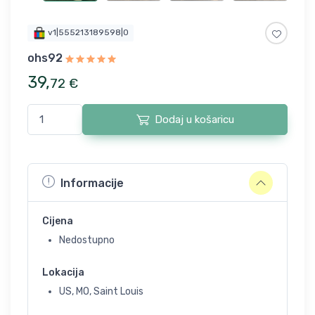
v1|555213189598|0
ohs92
39
,
72
€
Dodaj u košaricu
Informacije
Cijena
Nedostupno
Lokacija
US, MO, Saint Louis