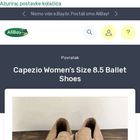
Ažuriraj postavke kolačića
Nismo više e.Bay.hr. Postali smo AliBay!
Povratak
Capezio Women’s Size 8.5 Ballet
Shoes