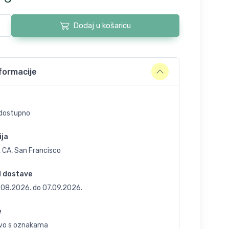
Dodaj u košaricu
formacije
dostupno
ija
 CA, San Francisco
d dostave
.08.2026.
do
07.09.2026.
e
vo s oznakama