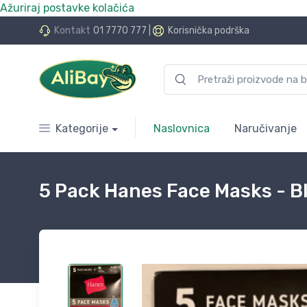
Ažuriraj postavke kolačića
do 24 rate bez kamata
Kontakt
01 7770 777
|
Korisnička podrška
Kategorije
Naslovnica
Naručivanje
5 Pack Hanes Face Masks - B