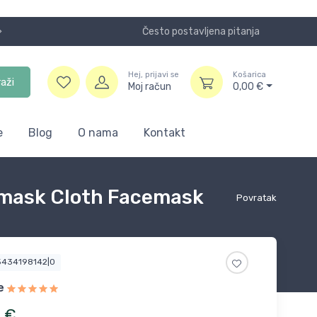
Često postavljena pitanja
Koristite
Hej, prijavi se
Košarica
raži
Moj račun
0,00
€
e
Blog
O nama
Kontakt
 mask Cloth Facemask
Povratak
5434198142|0
e
8
€