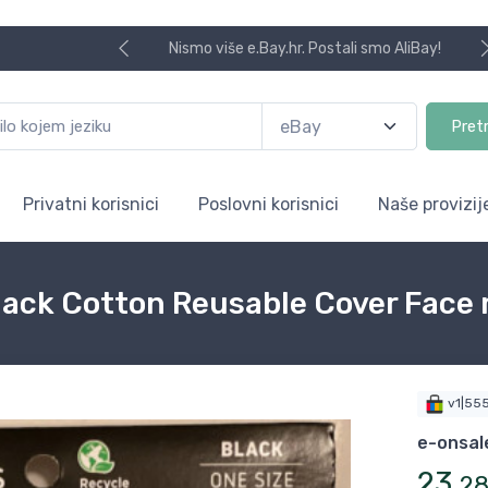
Nismo više e.Bay.hr. Postali smo AliBay!
Pret
Privatni korisnici
Poslovni korisnici
Naše provizij
lack Cotton Reusable Cover Face
v1|55
e-onsal
23
,
2