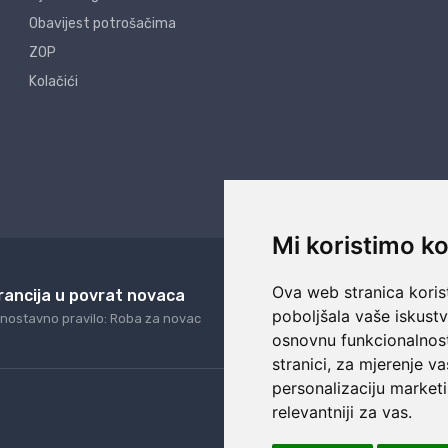
Obavijest potrošačima
ZOP
Kolačići
Mi koristimo ko
Ova web stranica korist
rancija u povrat novaca
24/7 odlična podrš
poboljšala vaše iskust
nostavno pravilo: Roba za novac
Naši agenti uvijek na ras
osnovnu funkcionalnos
stranici
,
za mjerenje va
personalizaciju marketi
relevantniji za vas
.