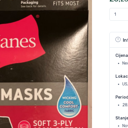
In
Cijena
Ne
Lokac
US,
Perio
28
Stanj
No