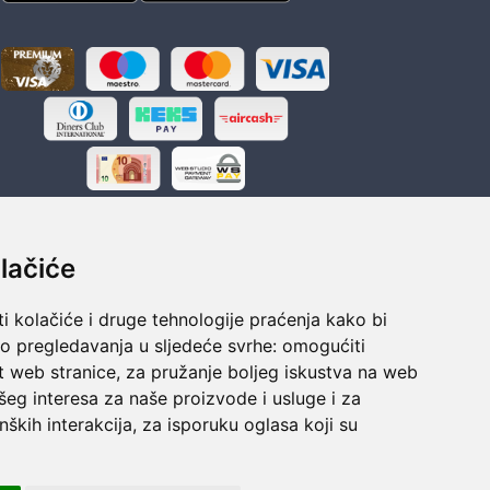
lačiće
i kolačiće i druge tehnologije praćenja kako bi
ka
Sigurno obročno plaćanje
vo pregledavanja u sljedeće svrhe:
omogućiti
polaganju
Do 24 rata bez kamata
t web stranice
,
za pružanje boljeg iskustva na web
šeg interesa za naše proizvode i usluge i za
nških interakcija
,
za isporuku oglasa koji su