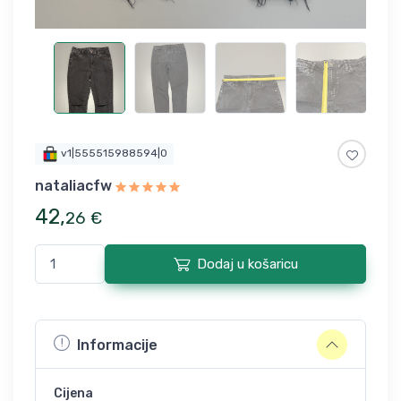
v1|555515988594|0
nataliacfw
42
,
26
€
Dodaj u košaricu
Informacije
Cijena