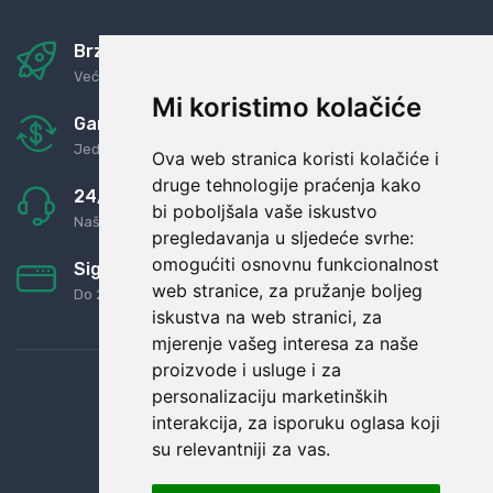
Brza i sigurna dostava
Već za nekoliko dana kod vas
Mi koristimo kolačiće
Garancija u povrat novaca
Jednostavno pravilo: Roba za novac
Ova web stranica koristi kolačiće i
druge tehnologije praćenja kako
24/7 odlična podrška
bi poboljšala vaše iskustvo
Naši agenti uvijek na raspolaganju
pregledavanja u sljedeće svrhe:
omogućiti osnovnu funkcionalnost
Sigurno obročno plaćanje
web stranice
,
za pružanje boljeg
Do 24 rata bez kamata
iskustva na web stranici
,
za
mjerenje vašeg interesa za naše
proizvode i usluge i za
personalizaciju marketinških
interakcija
,
za isporuku oglasa koji
su relevantniji za vas
.