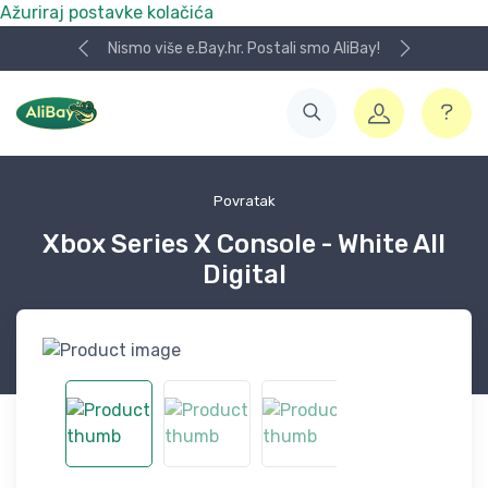
Ažuriraj postavke kolačića
Nismo više e.Bay.hr. Postali smo AliBay!
Povratak
Xbox Series X Console - White All
Digital