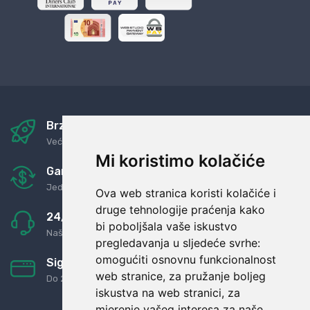
Brza i sigurna dostava
Već za nekoliko dana kod vas
Mi koristimo kolačiće
Garancija u povrat novaca
Jednostavno pravilo: Roba za novac
Ova web stranica koristi kolačiće i
druge tehnologije praćenja kako
24/7 odlična podrška
bi poboljšala vaše iskustvo
Naši agenti uvijek na raspolaganju
pregledavanja u sljedeće svrhe:
omogućiti osnovnu funkcionalnost
Sigurno obročno plaćanje
web stranice
,
za pružanje boljeg
Do 24 rata bez kamata
iskustva na web stranici
,
za
mjerenje vašeg interesa za naše