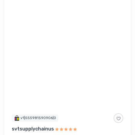
v1|555981590906|0
svtsupplychainus