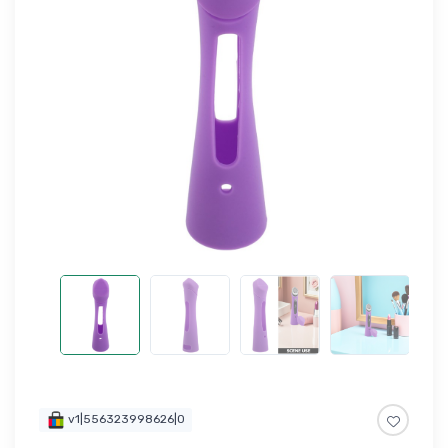
v1|556323998626|0