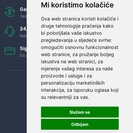
Mi koristimo kolačiće
Garancija u povrat novaca
Jednostavno pravilo: Roba za novac
Ova web stranica koristi kolačiće i
druge tehnologije praćenja kako
24/7 odlična podrška
bi poboljšala vaše iskustvo
Naši agenti uvijek na raspolaganju
pregledavanja u sljedeće svrhe:
omogućiti osnovnu funkcionalnost
Sigurno obročno plaćanje
web stranice
,
za pružanje boljeg
Do 24 rata bez kamata
iskustva na web stranici
,
za
mjerenje vašeg interesa za naše
proizvode i usluge i za
personalizaciju marketinških
interakcija
,
za isporuku oglasa koji
su relevantniji za vas
.
Slažem se
Odbijam