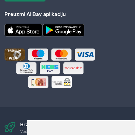
Preuzmi AliBay aplikaciju
Brza i sigurna dostava
Već za nekoliko dana kod vas