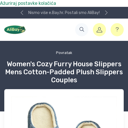
Ažuriraj postavke kolačića
Nismo više e.Bay.hr. Postali smo AliBay!
Povratak
Women's Cozy Furry House Slippers
Mens Cotton-Padded Plush Slippers
Couples