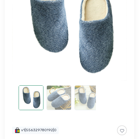
v1|556329780192|0