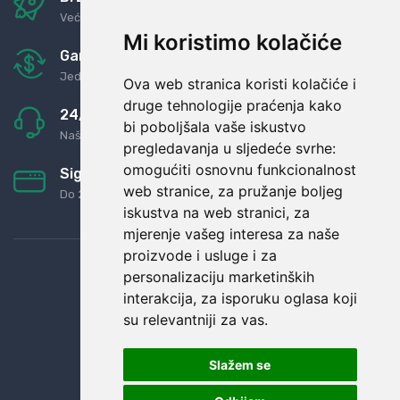
Već za nekoliko dana kod vas
Mi koristimo kolačiće
Garancija u povrat novaca
Jednostavno pravilo: Roba za novac
Ova web stranica koristi kolačiće i
druge tehnologije praćenja kako
24/7 odlična podrška
bi poboljšala vaše iskustvo
Naši agenti uvijek na raspolaganju
pregledavanja u sljedeće svrhe:
omogućiti osnovnu funkcionalnost
Sigurno obročno plaćanje
web stranice
,
za pružanje boljeg
Do 24 rata bez kamata
iskustva na web stranici
,
za
mjerenje vašeg interesa za naše
proizvode i usluge i za
personalizaciju marketinških
interakcija
,
za isporuku oglasa koji
su relevantniji za vas
.
Slažem se