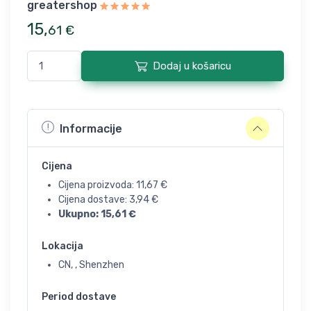
greatershop
15
,
61
€
Dodaj u košaricu
Informacije
Cijena
Cijena proizvoda:
11,67
€
Cijena dostave:
3,94
€
Ukupno:
15,61
€
Lokacija
CN, , Shenzhen
Period dostave