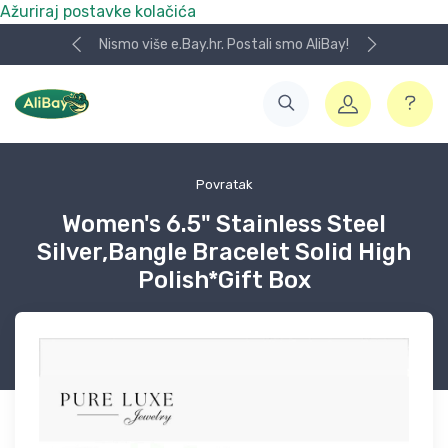
Ažuriraj postavke kolačića
Nismo više e.Bay.hr. Postali smo AliBay!
Povratak
Women's 6.5" Stainless Steel
Silver,Bangle Bracelet Solid High
Polish*Gift Box