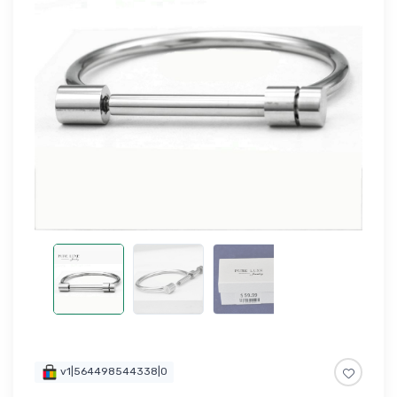
v1|564498544338|0