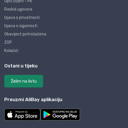
Opći uvjeti - PK
Raskid ugovora
Izjava o privatnosti
Izjava o sigurnosti
Obavijest potrošačima
ZOP
Kolačići
Ostani u tijeku
Želim na listu
Preuzmi AliBay aplikaciju