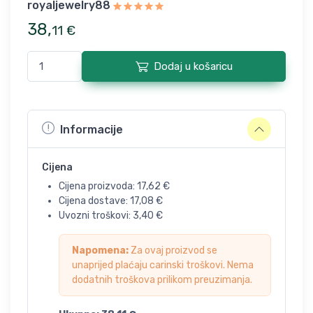
royaljewelry88
38
,
11
€
Dodaj u košaricu
Informacije
Cijena
Cijena proizvoda:
17,62
€
Cijena dostave:
17,08
€
Uvozni troškovi:
3,40
€
Napomena:
Za ovaj proizvod se
unaprijed plaćaju carinski troškovi. Nema
dodatnih troškova prilikom preuzimanja.