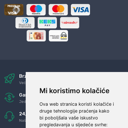
Brza i sigurna dostava
Već za nekoliko dana kod vas
Mi koristimo kolačiće
Garancija u povrat novaca
Jednostavno pravilo: Roba za novac
Ova web stranica koristi kolačiće i
druge tehnologije praćenja kako
24/7 odlična podrška
bi poboljšala vaše iskustvo
Naši agenti uvijek na raspolaganju
pregledavanja u sljedeće svrhe: