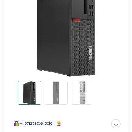
v1|571259768130|0