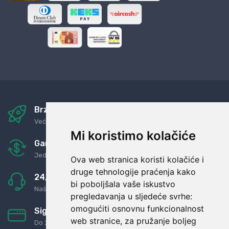
Brza i sigurna dostava
Već za nekoliko dana kod vas
Mi koristimo kolačiće
Garancija u povrat novaca
Jednostavno pravilo: Roba za novac
Ova web stranica koristi kolačiće i
druge tehnologije praćenja kako
24/7 odlična podrška
bi poboljšala vaše iskustvo
Naši agenti uvijek na raspolaganju
pregledavanja u sljedeće svrhe:
omogućiti osnovnu funkcionalnost
Sigurno obročno plaćanje
web stranice
,
za pružanje boljeg
Do 24 rata bez kamata