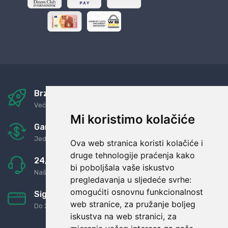
Brza i sigurna dostava
Već za nekoliko dana kod vas
Mi koristimo kolačiće
Garancija u povrat novaca
Jednostavno pravilo: Roba za novac
Ova web stranica koristi kolačiće i
druge tehnologije praćenja kako
24/7 odlična podrška
bi poboljšala vaše iskustvo
Naši agenti uvijek na raspolaganju
pregledavanja u sljedeće svrhe:
omogućiti osnovnu funkcionalnost
Sigurno obročno plaćanje
web stranice
,
za pružanje boljeg
Do 24 rata bez kamata
iskustva na web stranici
,
za