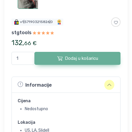
v1|571903215826|0
stgtools
132
,
66
€
Dodaj u košaricu
Informacije
Cijena
Nedostupno
Lokacija
US, LA, Slidell