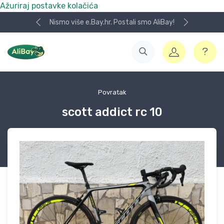
Ažuriraj postavke kolačića
Nismo više e.Bay.hr. Postali smo AliBay!
Povratak
scott addict rc 10