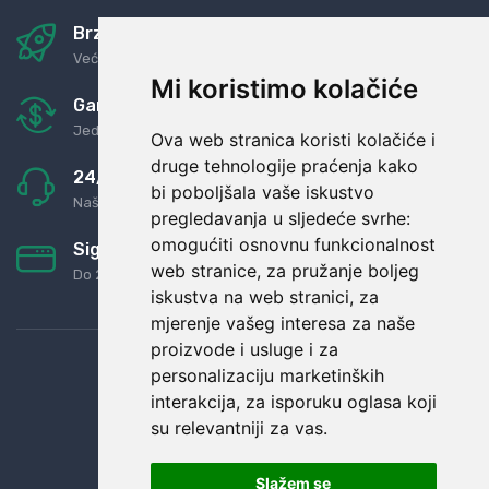
Brza i sigurna dostava
Već za nekoliko dana kod vas
Mi koristimo kolačiće
Garancija u povrat novaca
Jednostavno pravilo: Roba za novac
Ova web stranica koristi kolačiće i
druge tehnologije praćenja kako
24/7 odlična podrška
bi poboljšala vaše iskustvo
Naši agenti uvijek na raspolaganju
pregledavanja u sljedeće svrhe:
omogućiti osnovnu funkcionalnost
Sigurno obročno plaćanje
web stranice
,
za pružanje boljeg
Do 24 rata bez kamata
iskustva na web stranici
,
za
mjerenje vašeg interesa za naše
proizvode i usluge i za
personalizaciju marketinških
interakcija
,
za isporuku oglasa koji
su relevantniji za vas
.
Slažem se