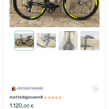
v1|572261734222|0
mattedigiovann8
1.120
,
00
€