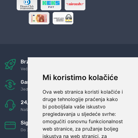
Brza i sigurna dostava
Već za nekoliko dana kod vas
Mi koristimo kolačiće
Garancija u povrat novaca
Jednostavno pravilo: Roba za novac
Ova web stranica koristi kolačiće i
druge tehnologije praćenja kako
24/7 odlična podrška
bi poboljšala vaše iskustvo
Naši agenti uvijek na raspolaganju
pregledavanja u sljedeće svrhe:
omogućiti osnovnu funkcionalnost
Sigurno obročno plaćanje
web stranice
,
za pružanje boljeg
Do 24 rata bez kamata
iskustva na web stranici
,
za