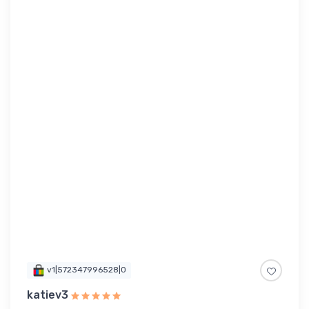
v1|572347996528|0
katiev3