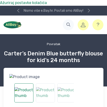
Ažuriraj postavke kolačića
Nismo više e.Bay.hr. Postali smo AliBay!
Povratak
Carter’s Denim Blue butterfly blouse
for kid’s 24 months