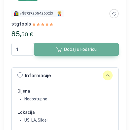
v1|572923542632|0
stgtools
85
,
50
€
Dodaj u košaricu
Informacije
Cijena
Nedostupno
Lokacija
US, LA, Slidell