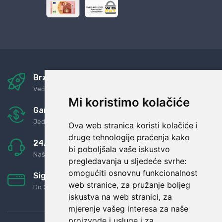
Brza i sigurna dostava
Već za nekoliko dana kod vas
Mi koristimo kolačiće
Garancija u povrat novaca
Jednostavno pravilo: Roba za novac
Ova web stranica koristi kolačiće i
druge tehnologije praćenja kako
24/7 odlična podrška
bi poboljšala vaše iskustvo
Naši agenti uvijek na raspolaganju
pregledavanja u sljedeće svrhe:
omogućiti osnovnu funkcionalnost
Sigurno obročno plaćanje
web stranice
,
za pružanje boljeg
Do 24 rata bez kamata
iskustva na web stranici
,
za
mjerenje vašeg interesa za naše
proizvode i usluge i za