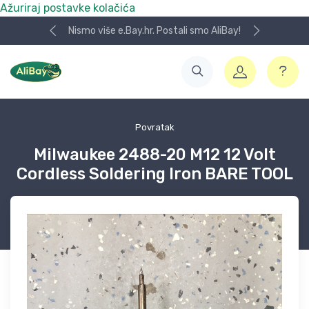
Ažuriraj postavke kolačića
Nismo više e.Bay.hr. Postali smo AliBay!
Povratak
Milwaukee 2488-20 M12 12 Volt
Cordless Soldering Iron BARE TOOL