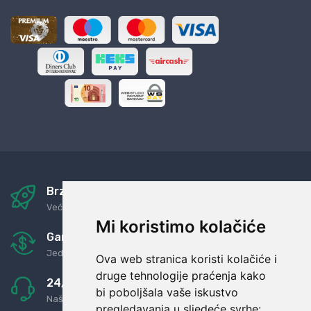
Brza i sigurna dostava
Već za nekoliko dana kod vas
Mi koristimo kolačiće
Garancija u povrat novaca
Jednostavno pravilo: Roba za novac
Ova web stranica koristi kolačiće i
druge tehnologije praćenja kako
24/7 odlična podrška
bi poboljšala vaše iskustvo
Naši agenti uvijek na raspolaganju
pregledavanja u sljedeće svrhe: