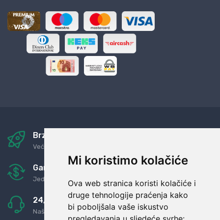
Brza i sigurna dostava
Već za nekoliko dana kod vas
Mi koristimo kolačiće
Garancija u povrat novaca
Jednostavno pravilo: Roba za novac
Ova web stranica koristi kolačiće i
druge tehnologije praćenja kako
24/7 odlična podrška
bi poboljšala vaše iskustvo
Naši agenti uvijek na raspolaganju
pregledavanja u sljedeće svrhe: