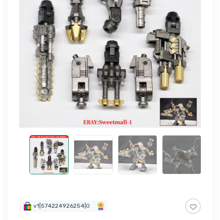
v1|574224926254|0