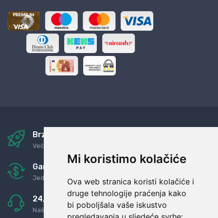
Brza i sigurna dostava
Već za nekoliko dana kod vas
Mi koristimo kolačiće
Garancija u povrat novaca
Jednostavno pravilo: Roba za novac
Ova web stranica koristi kolačiće i
druge tehnologije praćenja kako
24/7 odlična podrška
bi poboljšala vaše iskustvo
Naši agenti uvijek na raspolaganju
pregledavanja u sljedeće svrhe: