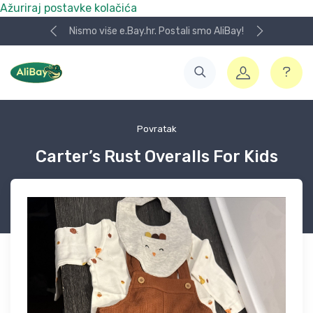
Ažuriraj postavke kolačića
Nismo više e.Bay.hr. Postali smo AliBay!
Povratak
Carter’s Rust Overalls For Kids