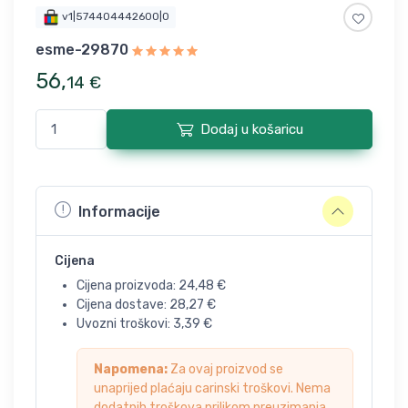
v1|574404442600|0
esme-29870
56
,
14
€
Dodaj u košaricu
Informacije
Cijena
Cijena proizvoda:
24,48
€
Cijena dostave:
28,27
€
Uvozni troškovi:
3,39
€
Napomena:
Za ovaj proizvod se
unaprijed plaćaju carinski troškovi. Nema
dodatnih troškova prilikom preuzimanja.