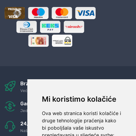
Brza i sigurna dostava
Već za nekoliko dana kod vas
Mi koristimo kolačiće
Garancija u povrat novaca
Jednostavno pravilo: Roba za novac
Ova web stranica koristi kolačiće i
druge tehnologije praćenja kako
24/7 odlična podrška
bi poboljšala vaše iskustvo
Naši agenti uvijek na raspolaganju
pregledavanja u sljedeće svrhe: