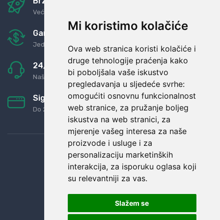
Brza i sigurna dostava
Već za nekoliko dana kod vas
Mi koristimo kolačiće
Garancija u povrat novaca
Jednostavno pravilo: Roba za novac
Ova web stranica koristi kolačiće i
druge tehnologije praćenja kako
24/7 odlična podrška
bi poboljšala vaše iskustvo
Naši agenti uvijek na raspolaganju
pregledavanja u sljedeće svrhe:
omogućiti osnovnu funkcionalnost
Sigurno obročno plaćanje
web stranice
,
za pružanje boljeg
Do 24 rata bez kamata
iskustva na web stranici
,
za
mjerenje vašeg interesa za naše
proizvode i usluge i za
personalizaciju marketinških
interakcija
,
za isporuku oglasa koji
su relevantniji za vas
.
Slažem se