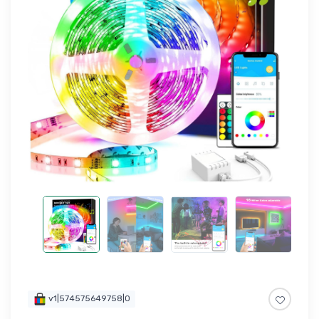
v1|574575649758|0