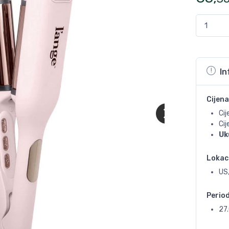
In
Cijena
Cij
Ci
Uk
Lokac
US
Perio
27