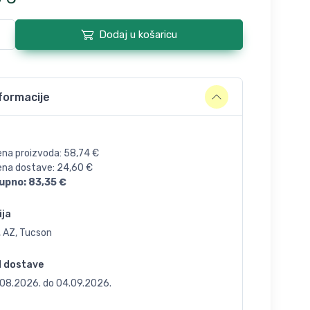
Dodaj u košaricu
formacije
ena proizvoda:
58,74
€
jena dostave:
24,60
€
upno:
83,35
€
ija
, AZ, Tucson
d dostave
.08.2026.
do
04.09.2026.