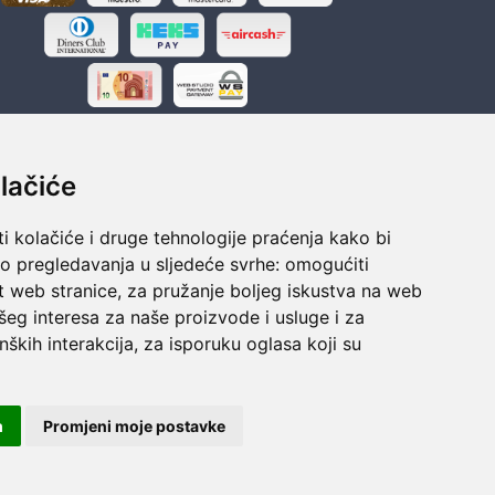
lačiće
i kolačiće i druge tehnologije praćenja kako bi
ka
Sigurno obročno plaćanje
vo pregledavanja u sljedeće svrhe:
omogućiti
polaganju
Do 24 rata bez kamata
t web stranice
,
za pružanje boljeg iskustva na web
šeg interesa za naše proizvode i usluge i za
nških interakcija
,
za isporuku oglasa koji su
m
Promjeni moje postavke