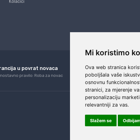
Kolačići
Mi koristimo ko
Ova web stranica korist
rancija u povrat novaca
24/7 odlična podrš
poboljšala vaše iskust
nostavno pravilo: Roba za novac
Naši agenti uvijek na ras
osnovnu funkcionalnos
stranici
,
za mjerenje va
personalizaciju marketi
relevantniji za vas
.
Slažem se
Odbija