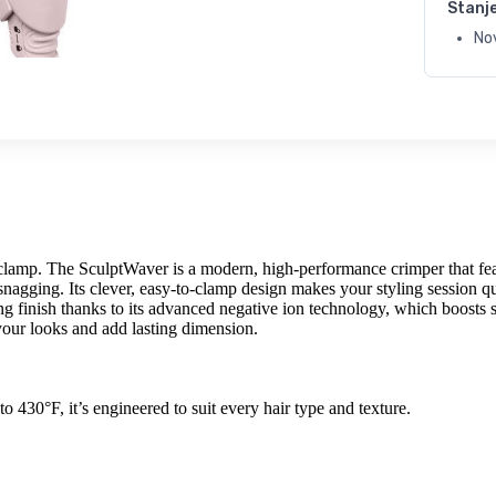
Stanj
No