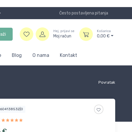
Često postavljena pitanja
Koristite
Hej, prijavi se
Košarica
raži
Moj račun
0,00
€
e
Blog
O nama
Kontakt
Povratak
4604138532|0
2
5
€