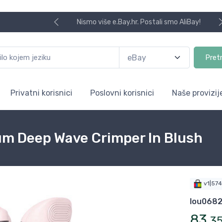
Nismo više e.Bay.hr. Postali smo AliBay!
Pret
Privatni korisnici
Poslovni korisnici
Naše provizij
um Deep Wave Crimper In Blush
v1|57
lou068
83
,
3