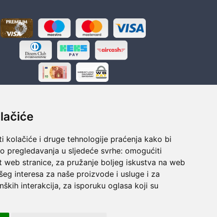
lačiće
i kolačiće i druge tehnologije praćenja kako bi
ka
Sigurno obročno plaćanje
vo pregledavanja u sljedeće svrhe:
omogućiti
polaganju
Do 24 rata bez kamata
t web stranice
,
za pružanje boljeg iskustva na web
šeg interesa za naše proizvode i usluge i za
nških interakcija
,
za isporuku oglasa koji su