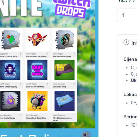
In
Cijena
Cij
Ci
Uk
Lokac
DE,
Perio
10