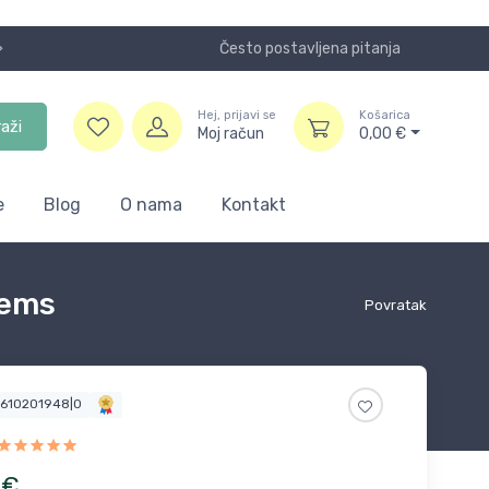
Često postavljena pitanja
Koristite
Hej, prijavi se
Košarica
raži
Moj račun
0,00
€
e
Blog
O nama
Kontakt
tems
Povratak
4610201948|0
€