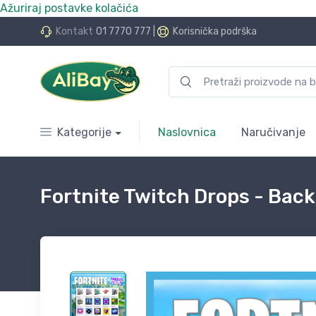
Ažuriraj postavke kolačića
do 24 rate bez kamata
Kontakt
01 7770 777
|
Korisnička podrška
Kategorije
Naslovnica
Naručivanje
Fortnite Twitch Drops - Back