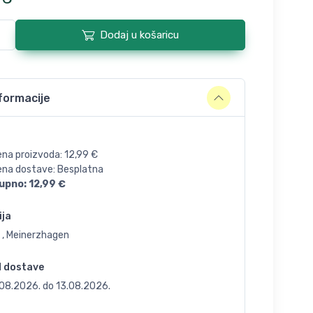
Dodaj u košaricu
formacije
ena proizvoda:
12,99
€
jena dostave: Besplatna
upno:
12,99
€
ija
 , Meinerzhagen
d dostave
.08.2026.
do
13.08.2026.