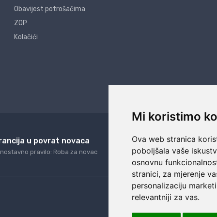
Obavijest potrošačima
ZOP
Kolačići
Mi koristimo ko
Ova web stranica korist
rancija u povrat novaca
24/7 odlična podrš
poboljšala vaše iskust
nostavno pravilo: Roba za novac
Naši agenti uvijek na ras
osnovnu funkcionalnos
stranici
,
za mjerenje va
personalizaciju marketi
relevantniji za vas
.