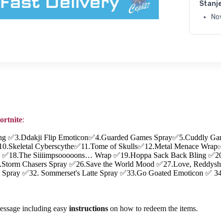
Stanj
No