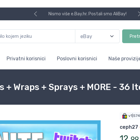
Nismo više e.Bay.hr. Postali smo AliBay!
Pret
Privatni korisnici
Poslovni korisnici
Naše provizij
s + Wraps + Sprays + MORE - 36 I
v1|57
ceph27
12
,
99