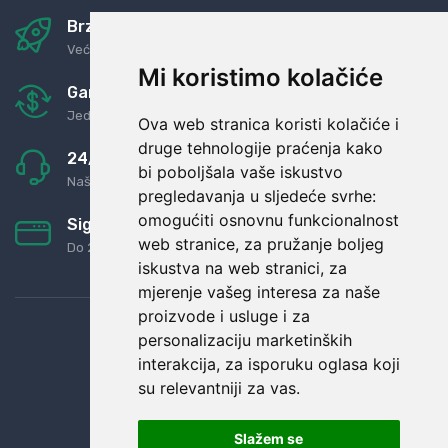
Brza i sigurna dostava
Već za nekoliko dana kod vas
Mi koristimo kolačiće
Garancija u povrat novaca
Jednostavno pravilo: Roba za novac
Ova web stranica koristi kolačiće i
druge tehnologije praćenja kako
24/7 odlična podrška
bi poboljšala vaše iskustvo
Naši agenti uvijek na raspolaganju
pregledavanja u sljedeće svrhe:
omogućiti osnovnu funkcionalnost
Sigurno obročno plaćanje
web stranice
,
za pružanje boljeg
Do 24 rata bez kamata
iskustva na web stranici
,
za
mjerenje vašeg interesa za naše
proizvode i usluge i za
personalizaciju marketinških
interakcija
,
za isporuku oglasa koji
su relevantniji za vas
.
Slažem se