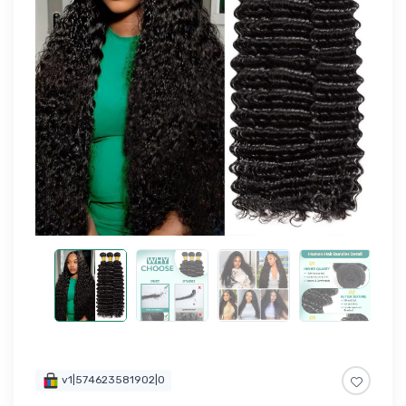
v1|574623581902|0