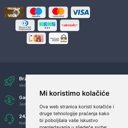
Brza i sigurna dostava
Već za nekoliko dana kod vas
Mi koristimo kolačiće
Garancija u povrat novaca
Jednostavno pravilo: Roba za novac
Ova web stranica koristi kolačiće i
druge tehnologije praćenja kako
24/7 odlična podrška
bi poboljšala vaše iskustvo
Naši agenti uvijek na raspolaganju
pregledavanja u sljedeće svrhe: