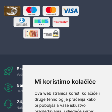
Brza i sigurna dostava
Već za nekoliko dana kod vas
Mi koristimo kolačiće
Garancija u povrat novaca
Jednostavno pravilo: Roba za novac
Ova web stranica koristi kolačiće i
druge tehnologije praćenja kako
24/7 odlična podrška
bi poboljšala vaše iskustvo
Naši agenti uvijek na raspolaganju
pregledavanja u sljedeće svrhe: