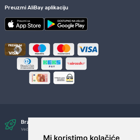
Preuzmi AliBay aplikaciju
Brza i sigurna dostava
Već za nekoliko dana kod vas
Mi koristimo kolačiće