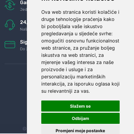
Garancija u povrat novaca
Jednostavno pravilo: Roba za novac
Ova web stranica koristi kolačiće i
druge tehnologije praćenja kako
24/7 odlična podrška
bi poboljšala vaše iskustvo
Naši agenti uvijek na raspolaganju
pregledavanja u sljedeće svrhe:
omogućiti osnovnu funkcionalnost
Sigurno obročno plaćanje
web stranice
,
za pružanje boljeg
Do 24 rata bez kamata
iskustva na web stranici
,
za
mjerenje vašeg interesa za naše
proizvode i usluge i za
personalizaciju marketinških
interakcija
,
za isporuku oglasa koji
su relevantniji za vas
.
Slažem se
Odbijam
© Sva prava zadržana.
Dopi grupa d.o.o.
Promjeni moje postavke