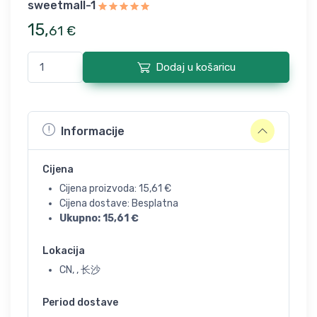
sweetmall-1
15
,
61
€
Dodaj u košaricu
Informacije
Cijena
Cijena proizvoda:
15,61
€
Cijena dostave: Besplatna
Ukupno:
15,61
€
Lokacija
CN, , 长沙
Period dostave