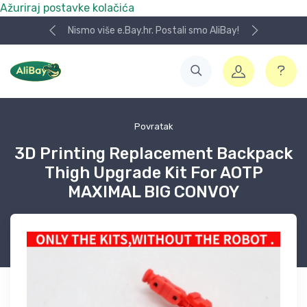
Ažuriraj postavke kolačića
Nismo više e.Bay.hr. Postali smo AliBay!
Povratak
3D Printing Replacement Backpack
Thigh Upgrade Kit For AOTP
MAXIMAL BIG CONVOY