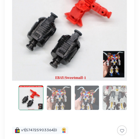
v1|574725903364|0