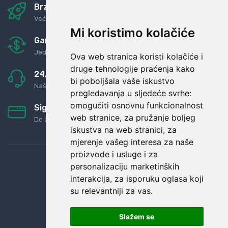
Brza i sigurna dostava
Već za nekoliko dana kod vas
Mi koristimo kolačiće
Garancija u povrat novaca
Jednostavno pravilo: Roba za novac
Ova web stranica koristi kolačiće i
druge tehnologije praćenja kako
24/7 odlična podrška
bi poboljšala vaše iskustvo
Naši agenti uvijek na raspolaganju
pregledavanja u sljedeće svrhe:
omogućiti osnovnu funkcionalnost
Sigurno obročno plaćanje
web stranice
,
za pružanje boljeg
Do 24 rata bez kamata
iskustva na web stranici
,
za
mjerenje vašeg interesa za naše
proizvode i usluge i za
personalizaciju marketinških
interakcija
,
za isporuku oglasa koji
su relevantniji za vas
.
Slažem se