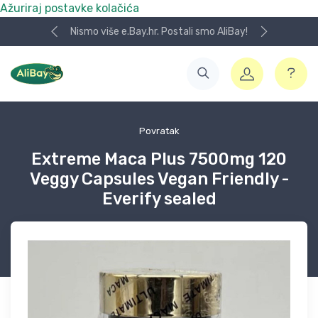
Ažuriraj postavke kolačića
Nismo više e.Bay.hr. Postali smo AliBay!
Povratak
Extreme Maca Plus 7500mg 120
Veggy Capsules Vegan Friendly -
Everify sealed