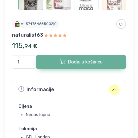
v1|574784685002|0
naturalist63
115
,
94
€
Dodaj u košaricu
Informacije
Cijena
Nedostupno
Lokacija
GB, , London