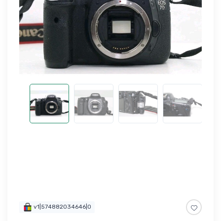
v1|574882034646|0