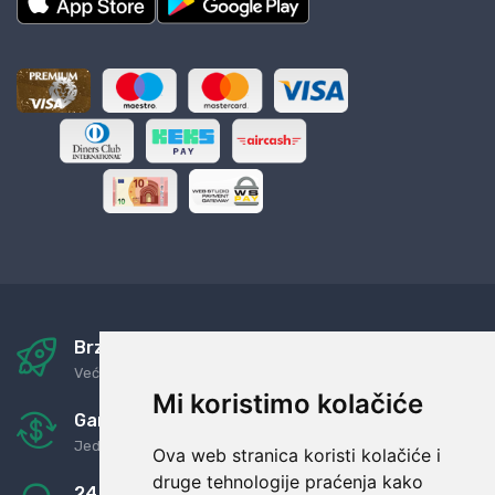
Brza i sigurna dostava
Već za nekoliko dana kod vas
Mi koristimo kolačiće
Garancija u povrat novaca
Jednostavno pravilo: Roba za novac
Ova web stranica koristi kolačiće i
druge tehnologije praćenja kako
24/7 odlična podrška